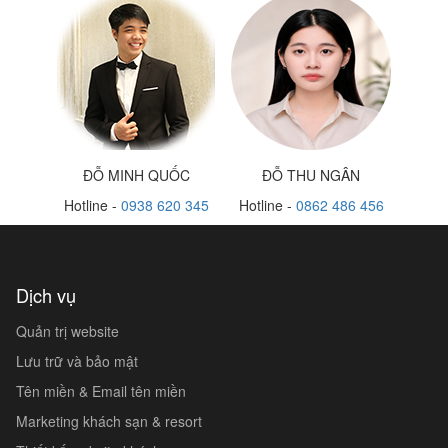
ĐỖ MINH QUỐC
ĐỖ THU NGÂN
Hotline -
0938 620 345
Hotline -
0862 486 456
Dịch vụ
Quản trị website
Lưu trữ và bảo mật
Tên miền & Email tên miền
Marketing khách sạn & resort