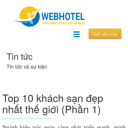
Gửi yêu cầu
Toggle
navigation
Tin tức
Tin tức và sự kiện
Top 10 khách sạn đẹp
nhất thế giới (Phần 1)
Ngành kiến trúc ngày càng phát triển mạnh, minh