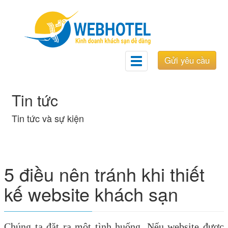
Gửi yêu cầu
Toggle
navigation
Tin tức
Tin tức và sự kiện
5 điều nên tránh khi thiết
kế website khách sạn
Chúng ta đặt ra một tình huống. Nếu website được