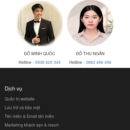
ĐỖ MINH QUỐC
ĐỖ THU NGÂN
Hotline -
0938 620 345
Hotline -
0862 486 456
Dịch vụ
Quản trị website
Lưu trữ và bảo mật
Tên miền & Email tên miền
Marketing khách sạn & resort