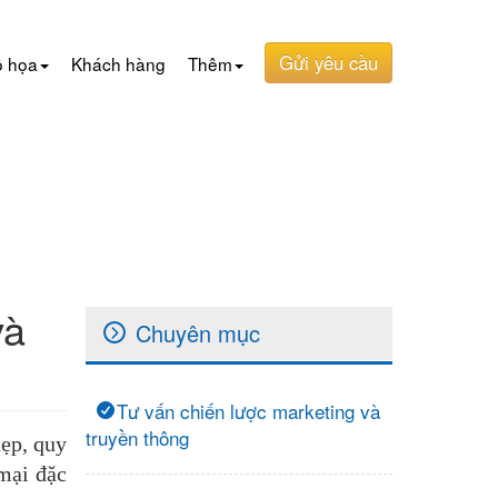
Gửi yêu cầu
ồ họa
Khách hàng
Thêm
và
Chuyên mục
Tư vấn chiến lược marketing và
truyền thông
hẹp, quy
mại đặc