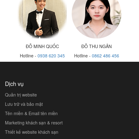
ĐỖ MINH QUỐC
ĐỖ THU NGÂN
Hotline -
0938 620 345
Hotline -
0862 486 456
Dịch vụ
Quản trị website
Lưu trữ và bảo mật
Tên miền & Email tên miền
Marketing khách sạn & resort
Thiết kế website khách sạn