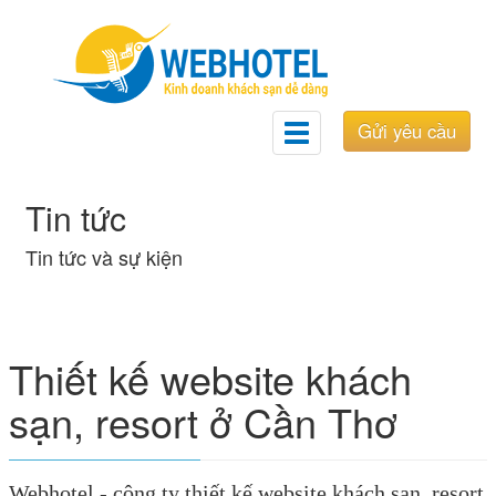
Gửi yêu cầu
Toggle
navigation
Tin tức
Tin tức và sự kiện
Thiết kế website khách
sạn, resort ở Cần Thơ
Webhotel - công ty thiết kế website khách sạn, resort