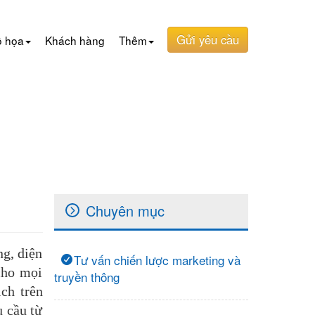
Gửi yêu cầu
ồ họa
Khách hàng
Thêm
Chuyên mục
ng, diện
Tư vấn chiến lược marketing và
cho mọi
truyền thông
ịch trên
u cầu từ