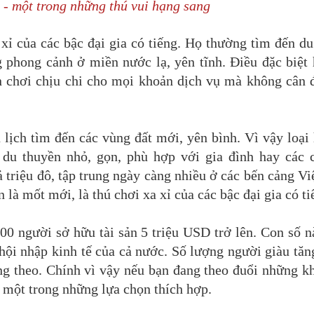
 - một trong những thú vui hạng sang
xỉ của các bậc đại gia có tiếng. Họ thường tìm đến d
g phong cảnh ở miền nước lạ, yên tĩnh. Điều đặc biệt
ân chơi chịu chi cho mọi khoản dịch vụ mà không cân 
lịch tìm đến các vùng đất mới, yên bình. Vì vậy loại
 du thuyền nhỏ, gọn, phù hợp với gia đình hay các c
 triệu đô, tập trung ngày càng nhiều ở các bến cảng V
 là mốt mới, là thú chơi xa xỉ của các bậc đại gia có ti
00 người sở hữu tài sản 5 triệu USD trở lên. Con số 
 hội nhập kinh tế của cả nước. Số lượng người giàu tă
ăng theo. Chính vì vậy nếu bạn đang theo đuổi những k
 một trong những lựa chọn thích hợp.