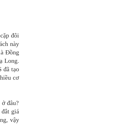
 cặp đôi
cách này
là Đồng
ạ Long.
S đã tạo
nhiều cơ
ó ở đâu?
 đắt giá
ang, vậy