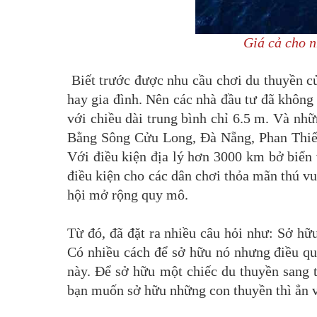
Giá cả cho n
Biết trước được nhu cầu chơi du thuyền củ
hay gia đình. Nên các nhà đầu tư đã khôn
với chiều dài trung bình chỉ 6.5 m. Và n
Bằng Sông Cửu Long, Đà Nẵng, Phan Thiết
Với điều kiện địa lý hơn 3000 km bở biển 
điều kiện cho các dân chơi thỏa mãn thú v
hội mở rộng quy mô.
Từ đó, đã đặt ra nhiều câu hỏi như: Sở hữ
Có nhiều cách để sở hữu nó nhưng điều qu
này. Để sở hữu một chiếc du thuyền sang t
bạn muốn sở hữu những con thuyền thì ẳn v