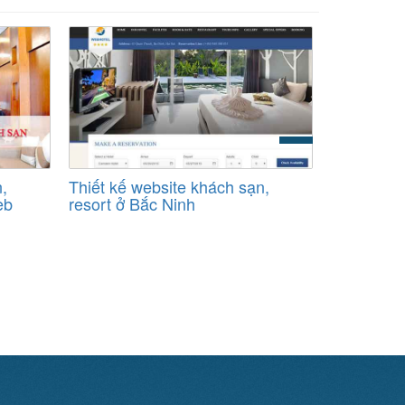
,
Thiết kế website khách sạn,
Thiết kế 
eb
resort ở Bắc Ninh
resort ở 