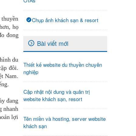
OTAs
u thuyền
Chụp ảnh khách sạn & resort
 hơn, họ
đo đong
Bài viết mới
 hình du
Thiết kế website du thuyền chuyên
ặp đôi.
nghiệp
iệt Nam.
ếng.
Cập nhật nội dung và quản trị
website khách sạn, resort
này đang
ng nhanh
hoản lợi
Tên miền và hosting, server website
khách sạn