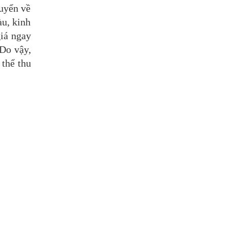
uyển về
àu, kinh
giá ngay
 Do vậy,
 thể thu