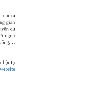
 chi ra
ng gian
huyền du
ơi ngon
n uống,…
n hội tụ
website