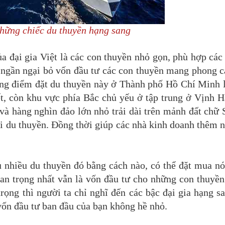
hững chiếc du thuyền hạng sang
a đại gia Việt là các con thuyền nhỏ gọn, phù hợp các
g ngần ngại bỏ vốn đầu tư các con thuyền mang phong 
hững điểm đặt du thuyền này ở Thành phố Hồ Chí Minh 
, còn khu vực phía Bắc chủ yếu ở tập trung ở Vịnh H
và hàng nghìn đảo lớn nhỏ trải dài trên mảnh đất chữ 
ui du thuyền. Đồng thời giúp các nhà kinh doanh thêm 
u nhiều du thuyền đó bằng cách nào, có thể đặt mua n
an trọng nhất vẫn là vốn đầu tư cho những con thuyền
rọng thì người ta chỉ nghĩ đến các bậc đại gia hạng s
ốn đầu tư ban đầu của bạn không hề nhỏ.