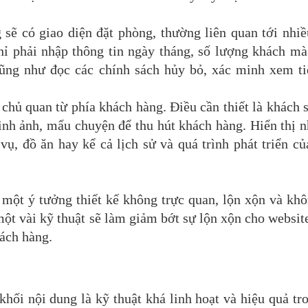
sẽ có giao diện đặt phòng, thường liên quan tới nhiề
ỉ phải nhập thông tin ngày tháng, số lượng khách mà
 cũng như đọc các chính sách hủy bỏ, xác minh xem ti
chủ quan từ phía khách hàng. Điều cần thiết là khách 
hình ảnh, mẩu chuyện để thu hút khách hàng. Hiển thị 
ụ, đồ ăn hay kể cả lịch sử và quá trình phát triển c
 một ý tưởng thiết kế không trực quan, lộn xộn và kh
 một vài kỹ thuật sẽ làm giảm bớt sự lộn xộn cho websi
ách hàng.
khối nội dung là kỹ thuật khá linh hoạt và hiệu quả tr