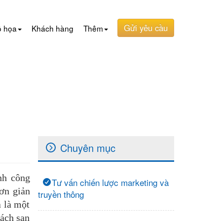
Gửi yêu cầu
ồ họa
Khách hàng
Thêm
Chuyên mục
nh công
Tư vấn chiến lược marketing và
Đơn giản
truyền thông
a là một
hách sạn