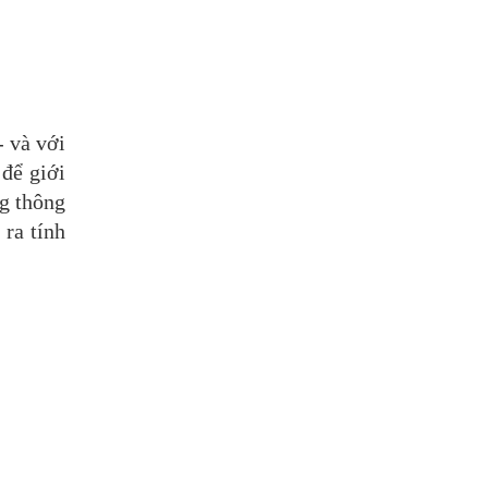
- và với
 để giới
ng thông
ra tính