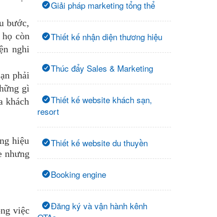
Giải pháp marketing tổng thể
u bước,
 họ còn
Thiết kế nhận diện thương hiệu
ện nghi
Thúc đẩy Sales & Marketing
sạn phải
những gì
Thiết kế website khách sạn,
ủa khách
resort
ông hiệu
Thiết kế website du thuyền
te nhưng
Booking engine
Đăng ký và vận hành kênh
ong việc