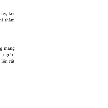
này, kết
thì thầm
ợng mang
h, người
 lên rất