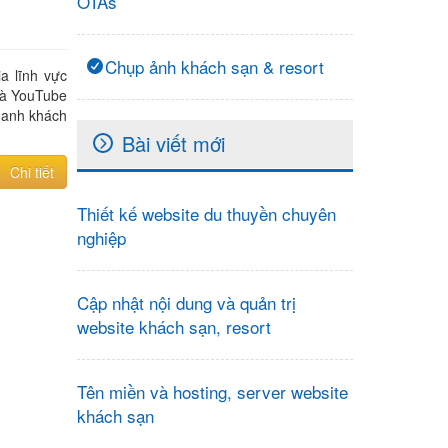
OTAs
Chụp ảnh khách sạn & resort
a lĩnh vực
và YouTube
doanh khách
Bài viết mới
Chi tiết
Thiết kế website du thuyền chuyên
nghiệp
Cập nhật nội dung và quản trị
website khách sạn, resort
Tên miền và hosting, server website
khách sạn