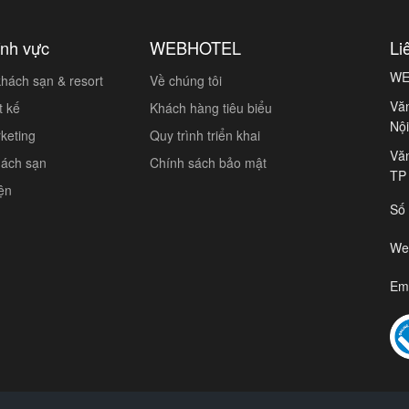
ĩnh vực
WEBHOTEL
Li
WE
hách sạn & resort
Về chúng tôi
Văn
t kế
Khách hàng tiêu biểu
Nội
keting
Quy trình triển khai
Văn
hách sạn
Chính sách bảo mật
TP
iện
Số 
We
Em