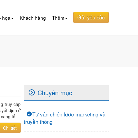
Gửi yêu cầu
ồ họa
Khách hàng
Thêm
Chuyên mục
g truy cập
yết định ở
Tư vấn chiến lược marketing và
càng tốt.
truyền thông
Chi tiết