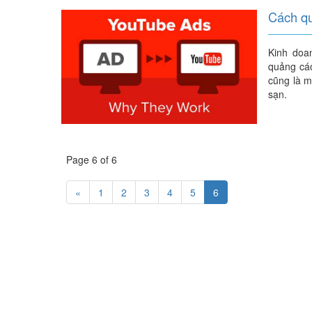
Cách qu
Kinh doan
quảng cáo
cũng là m
sạn.
Page 6 of 6
«
1
2
3
4
5
6