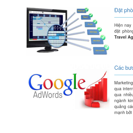
Đặt phò
Hiện nay 
đặt phòn
Travel A
Các bư
Marketing
qua inter
qua nhiề
ngành ki
quảng cáo
mạnh bởi 