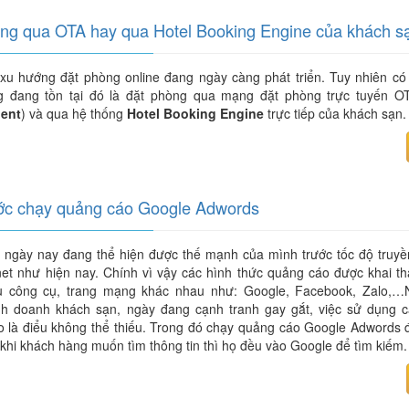
ng qua OTA hay qua Hotel Booking Engine của khách s
xu hướng đặt phòng online đang ngày càng phát triển. Tuy nhiên có
g đang tồn tại đó là đặt phòng qua mạng đặt phòng trực tuyến O
gent
) và qua hệ thống
Hotel Booking Engine
trực tiếp của khách sạn.
ớc chạy quảng cáo Google Adwords
 ngày nay đang thể hiện được thế mạnh của mình trước tốc độ truyền
net như hiện nay. Chính vì vậy các hình thức quảng cáo được khai th
u công cụ, trang mạng khác nhau như: Google, Facebook, Zalo,…N
nh doanh khách sạn, ngày đang cạnh tranh gay gắt, việc sử dụng c
 là điểu không thể thiếu. Trong đó chạy quảng cáo Google Adwords đ
khi khách hàng muốn tìm thông tin thì họ đều vào Google để tìm kiếm.